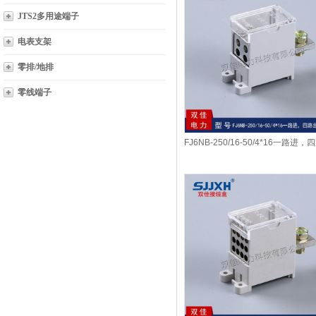
JTS2多用途端子
电表支架
零排/地排
零线端子
FJ6NB-250/16-50/4*16一路进，
开关端...