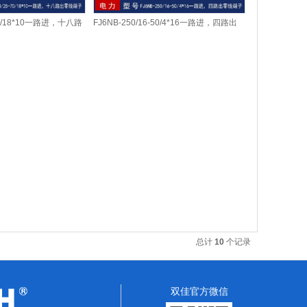
-70/18*10一路进，十八路
FJ6NB-250/16-50/4*16一路进，四路出
开关端...
总计
10
个记录
双佳官方微信