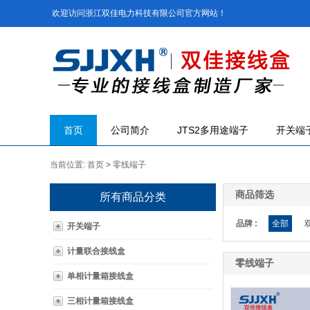
欢迎访问浙江双佳电力科技有限公司官方网站！
首页
公司简介
JTS2多用途端子
开关端
当前位置:
首页
>
零线端子
商品筛选
所有商品分类
品牌 :
全部
开关端子
计量联合接线盒
零线端子
单相计量箱接线盒
三相计量箱接线盒