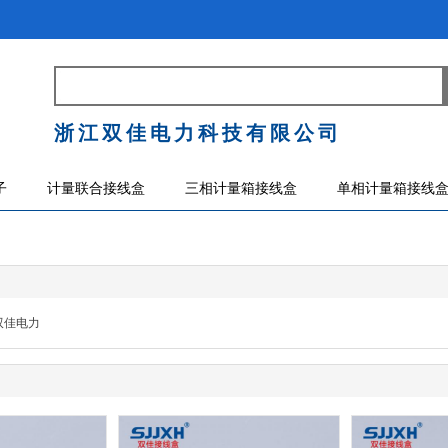
浙江双佳电力科技有限公司
子
计量联合接线盒
三相计量箱接线盒
单相计量箱接线
双佳电力