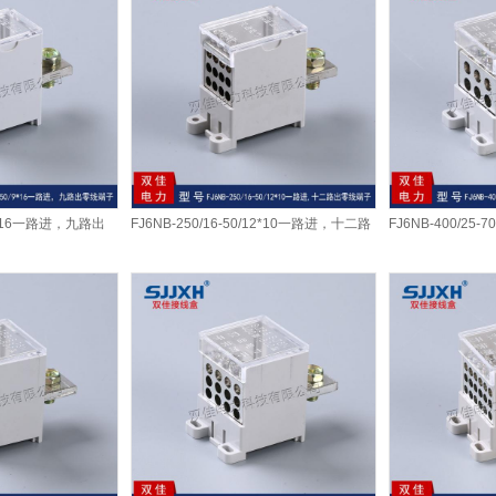
0/9*16一路进，九路出
FJ6NB-250/16-50/12*10一路进，十二路
FJ6NB-400/25
出开...
开关端...