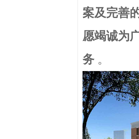
案及完善
愿竭诚为
务
。