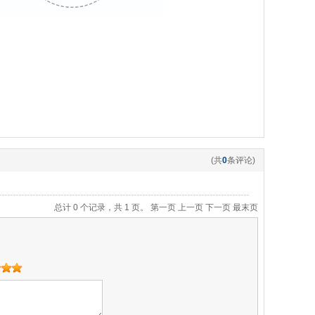
(共
0
条评论)
总计 0 个记录，共 1 页。
第一页
上一页
下一页
最末页