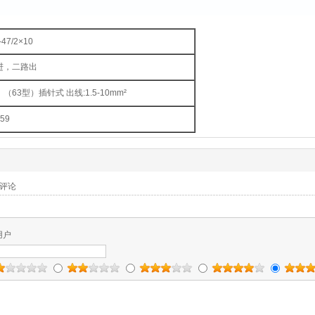
-47/2×10
进，二路出
（63型）插针式 出线:1.5-10mm²
259
评论
用户