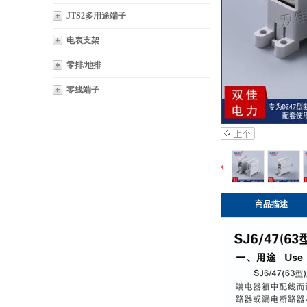
JTS2多用途端子
电表支架
零排/地排
零线端子
商品描述