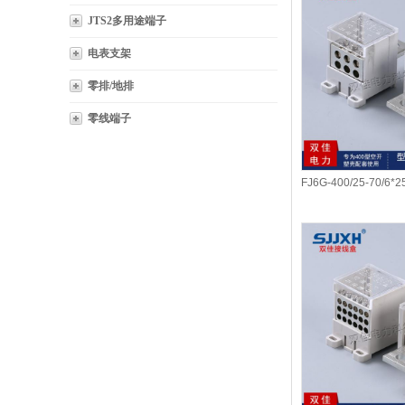
JTS2多用途端子
电表支架
零排/地排
零线端子
FJ6G-400/25-70
关端子